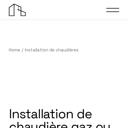
Skip
to
the
content
Home
Installation de chaudières
Installation de
chaudière gaz ou