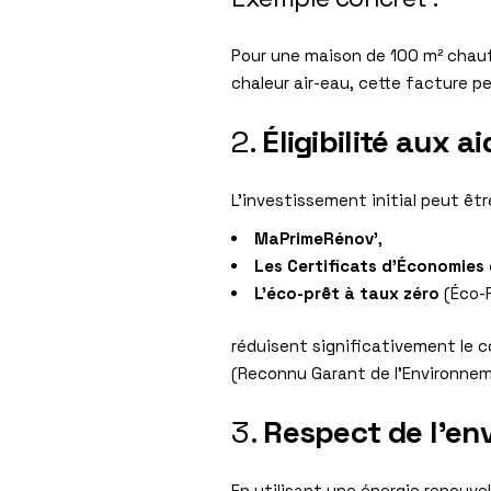
Pour une maison de 100 m² chauf
chaleur air-eau, cette facture p
2.
Éligibilité aux a
L’investissement initial peut êt
MaPrimeRénov’
,
Les Certificats d’Économies 
L’éco-prêt à taux zéro
(Éco-
réduisent significativement le c
(Reconnu Garant de l’Environne
3.
Respect de l’en
En utilisant une énergie renouve