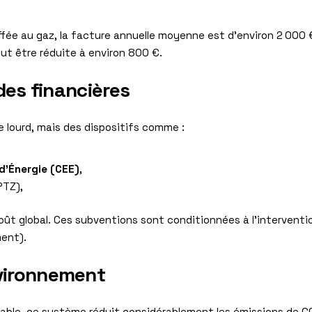
fée au gaz, la facture annuelle moyenne est d’environ 2 000
eut être réduite à environ 800 €.
ides financières
re lourd, mais des dispositifs comme :
d’Énergie (CEE)
,
PTZ),
oût global. Ces subventions sont conditionnées à l’interventio
ment).
vironnement
lable, ce système réduit considérablement les émissions de CO