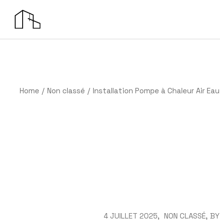
Skip
to
the
content
Home
Non classé
Installation Pompe à Chaleur Air Ea
4 JUILLET 2025
NON CLASSÉ
BY