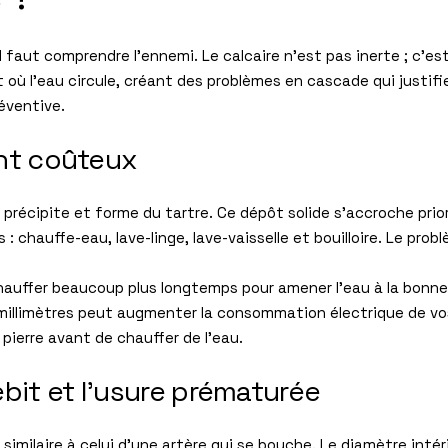
l faut comprendre l’ennemi. Le calcaire n’est pas inerte ; c’e
ut où l’eau circule, créant des problèmes en cascade qui justi
éventive.
lant coûteux
e précipite et forme du tartre. Ce dépôt solide s’accroche prio
: chauffe-eau, lave-linge, lave-vaisselle et bouilloire. Le prob
hauffer beaucoup plus longtemps pour amener l’eau à la bonn
millimètres peut augmenter la consommation électrique de vos
pierre avant de chauffer de l’eau.
bit et l’usure prématurée
similaire à celui d’une artère qui se bouche. Le diamètre intér