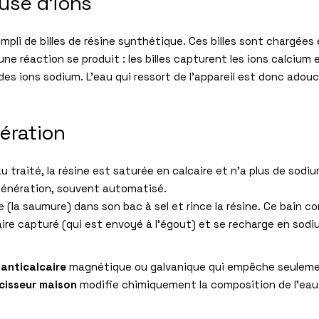
use d’ions
mpli de billes de résine synthétique. Ces billes sont chargées 
 une réaction se produit : les billes capturent les ions calci
 des ions sodium. L’eau qui ressort de l’appareil est donc adou
ération
 traité, la résine est saturée en calcaire et n’a plus de sodiu
égénération, souvent automatisé.
e (la saumure) dans son bac à sel et rince la résine. Ce bain c
lcaire capturé (qui est envoyé à l’égout) et se recharge en sodiu
e anticalcaire
magnétique ou galvanique qui empêche seulemen
cisseur maison
modifie chimiquement la composition de l’eau 