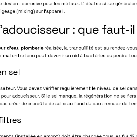
e devient corrosive pour les métaux. L’idéal se situe générale
igeage (mixing) sur l’appareil.
’adoucisseur : que faut-il
eur d’eau plomberie
réalisée, la tranquillité est au rendez-vo
 mal entretenu peut devenir un nid à bactéries ou perdre tou
n sel
lisateur. Vous devez vérifier régulièrement le niveau de sel dans
 pour adoucisseur. Si le sel manque, la régénération ne se fer
 pas créer de « croûte de sel » au fond du bac : remuez de te
iltres
iments (installée en amont) doit être changée tous les 6 à 12 m