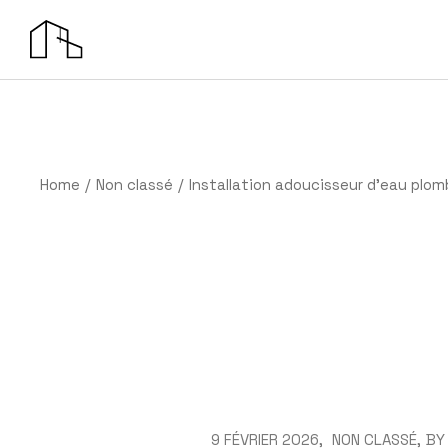
Skip
to
the
content
Home
Non classé
Installation adoucisseur d’eau plom
9 FÉVRIER 2026
NON CLASSÉ
BY