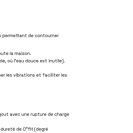
es permettant de contourner
oute la maison.
e, où l’eau douce est inutile).
r les vibrations et faciliter les
’égout avec une rupture de charge
e dureté de 0°fH (degré