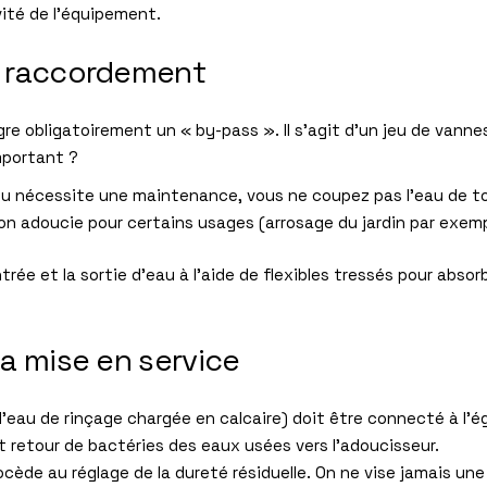
vité de l’équipement.
le raccordement
re obligatoirement un « by-pass ». Il s’agit d’un jeu de vann
mportant ?
 ou nécessite une maintenance, vous ne coupez pas l’eau de t
on adoucie pour certains usages (arrosage du jardin par exempl
rée et la sortie d’eau à l’aide de flexibles tressés pour absorbe
la mise en service
 l’eau de rinçage chargée en calcaire) doit être connecté à l
ut retour de bactéries des eaux usées vers l’adoucisseur.
rocède au réglage de la dureté résiduelle. On ne vise jamais un